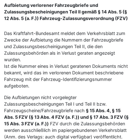
Aufbietung verlorener Fahrzeugbriefe und
Zulassungsbescheinigungen Teil II gemäß § 14 Abs. 5 (§
12 Abs. 5 (a. F.)) Fahrzeug-Zulassungsverordnung (FZV)
Das Kraftfahrt-Bundesamt meldet dem Verkehrsblatt zum
Zwecke der Aufbietung die Nummern der Fahrzeugbriefe
und Zulassungsbescheinigungen Teil II, die den
Zulassungsbehörden als in Verlust geraten angezeigt
wurden.
Ist die Nummer eines in Verlust geratenen Dokuments nicht
bekannt, wird das im verlorenen Dokument beschriebene
Fahrzeug mit der Fahrzeug-Identifizierungsnummer
–
Programm-Download
aufgeboten.
Die Aufbietungen nicht vorgelegter
Zulassungsbescheinigungen Teil I und Teil II bzw.
Fahrzeugscheine/Fahrzeugbriefe nach
§ 15 Abs. 4, § 15
Abs. 5 FZV (§ 13 Abs. 4 FZV (a. F.)) und § 17 Abs. 3 FZV (§
15 Abs. 3 FZV (a. F.))
FZV durch die Zulassungsbehörden
werden ausschließlich im papiergebundenen Verkehrsblatt
(Anm. des Verlags: auch digital verfügbar) veröffentlicht.